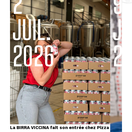
2
9
JUIL.
JU
2026
2
La BIRRA VICCINA fait son entrée chez Pizza