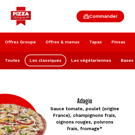
Commander
Offres Groupe
Offres & menus
Tapas
Pinsas
Toutes
Les classiques
Les végétariennes
Bases
Adagio
Sauce tomate, poulet (origine
France), champignons frais,
oignons rouges, poivrons
frais, fromage*